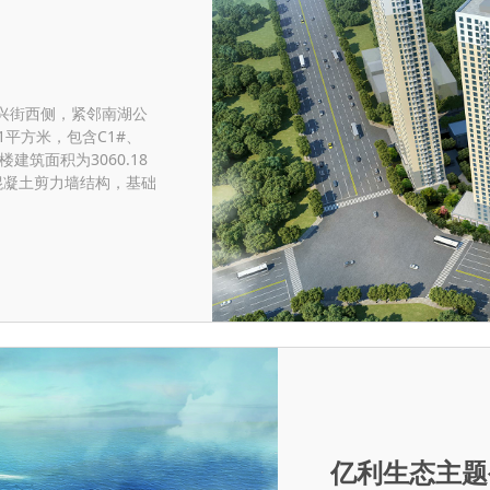
兴街西侧，紧邻南湖公
11平方米，包含C1#、
建筑面积为3060.18
筋混凝土剪力墙结构，基础
亿利生态主题