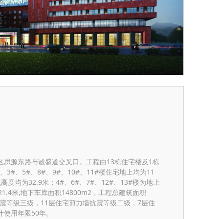
区思源东路与诚盛道交叉口。工程由13栋住宅楼及1栋
、3#、5#、8#、9#、10#、11#楼住宅地上均为11
度均为32.9米；4#、6#、7#、12#、13#楼为地上
1.4米,地下车库面积14800m2，工程总建筑面积
库抗震等级三级，11层住宅剪力墙抗震等级二级，7层住
计使用年限50年。