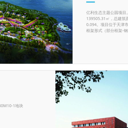
亿利生态主题公园项目。
139505.31㎡，总建筑
0.094。项目位于天
框架形式（部分框架-
M10-1地块