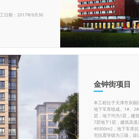
日期：2017年9月30
金钟街项目
本工程位于天津市东丽
地下车库组成。1#、2#
层，地下均为1层，建筑高
7层地下1层，建筑高度2
49300m2，地下车
宅抗震等级为三级，设