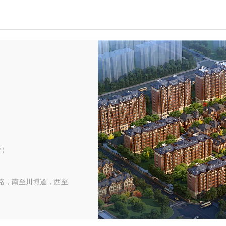
㎡）
路，南至川博道，西至