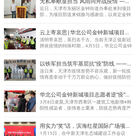
无私奉献显担当 风雨同舟战疫情 ——华北公司金钟新城项目获锦旗与感谢信
近日，天津市东丽区金钟街道办事处来到项目
部，为项目部送来锦旗与感谢信，以肯定金钟
新城项目全体管理人员在疫情时期对于当地社
区的大力支援与无私奉献
云上寄哀思|华北公司金钟新城项目借“云端”祭英烈 弘扬民族传统精神
清明寄哀思，英烈名千古。当前天津正值新冠
肺炎疫情的特殊时期，4月5日，华北公司金钟
新城项目组织全体在岗人员开展“清明时节，
缅怀先烈，云上寄哀思”主题缅怀活动，深切
以铁军担当筑牢基层抗“疫”防线 ——华北公司金钟新城项目开展志愿服务活动
缅怀革命先烈功绩，进一步激励斗志，鼓舞士
气，铸牢根魂，持续增强奋进凝聚力
连日来，天津市疫情形势不容乐观，新一轮疫
情再度牵动千千万万群众的心。做好疫情防控
工作，金钟新城项目立即启动疫情防控应急预
案，从严从实落实各项疫情防控措施。同时，
华北公司金钟新城项目志愿者逆“疫”而行
项目党支部成立志愿服务队，主动对接金钟街
街道办开展抗“疫”志愿服务
3月8日凌晨,天津市西青区一建筑工地新增4例
阳性感染者，疫情卷土重来，防疫态势再度严
峻，天津多地开展全员核酸检测
用实力“奖”话，滨海红星国际广场项目获生态城管委会表彰
1月15日，在中新天津生态城建设工作会议