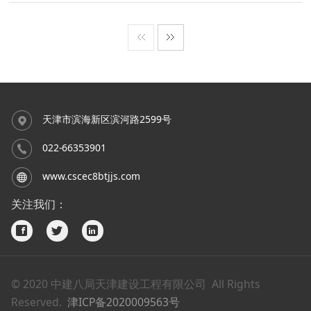
设公司、泰达土地公司等单位主要负责人到天
津建设公司河南路菜市场新建工程项目现场考
察施工现场进度、生产各项工作的落实情况。
天津市滨海新区滨河路2599号
022-66353901
www.cscec8btjjs.com
关注我们：
© 2020 中建八局天津建设工程有限公司 All Rights
Reserved.
津ICP备2020009563号