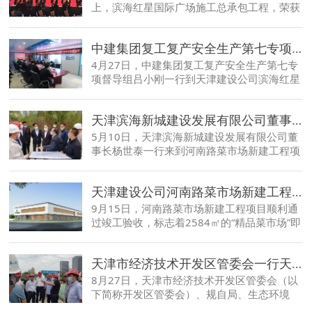
上，滨海红星国际广场施工总承包工程，荣获
中新生态城“2019年度最佳文明工地奖”，项目
经理安腾飞、安全总监王宏伟分别获“金牌项
中建集团复工复产安全生产第七专项督导组吕小刚一行到天津建设公司滨海红星国际广场项目检查指导
目经理”和“优秀安全项目经理”。
4月27日，中建集团复工复产安全生产第七专
项督导组吕小刚一行到天津建设公司滨海红星
国际广场项目进行安全生产专项督导，检查在
疫情防控常态化下的项目安全生产工作开展情
天津滨海新城建设发展有限公司董事长杨世泰一行到天津建设公司河南路菜市场项目检查指导
况。
5月10日，天津滨海新城建设发展有限公司董
事长杨世泰一行来到河南路菜市场新建工程项
目，调研检查项目防疫及施工生产情况。项目
负责人马洪明等陪同检查。
天津建设公司河南路菜市场新建工程项目顺利通过竣工验收
9月15日，河南路菜市场新建工程项目顺利通
过竣工验收，标志着2584㎡的“精品菜市场”即
将交付使用。天津开发区建设工程管理中心监
督二部部长袁飞，会同建设单位、监理单位、
天津市经济技术开发区管委会一行天津建设公司河南路菜市场新建工程项目调研指导工作
设计单位、总包单位及各专业分包到场参加。
8月27日，天津市经济技术开发区管委会（以
下简称开发区管委会）、规自局、生态环境
局、建交局、审计局、泰达城发集团、泰达建