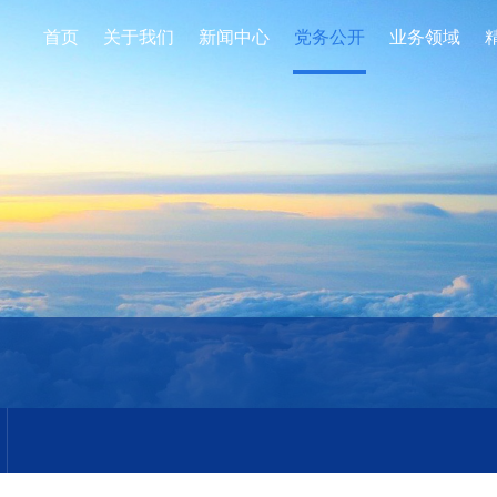
首页
关于我们
新闻中心
党务公开
业务领域