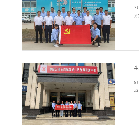
7
方
生
9
动