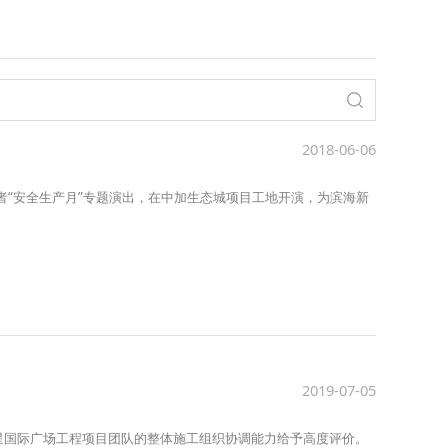
2018-06-06
设者“安全生产月”专题演出，在中加生态城项目工地开演，为滨海新
2019-07-05
星国际广场工程项目团队的整体施工组织协调能力给予高度评价。