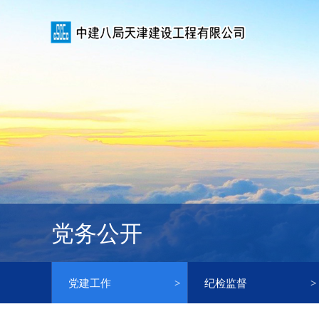
党务公开
党建工作
纪检监督