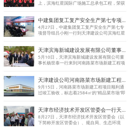
上，滨海红星国际广场施工总承包工程，荣获
中新生态城“2019年度最佳文明工地奖”，项目
经理安腾飞、安全总监王宏伟分别获“金牌项
中建集团复工复产安全生产第七专项督导组吕小刚一行到天津建设公司滨海红星国际广场项目检查指导
目经理”和“优秀安全项目经理”。
4月27日，中建集团复工复产安全生产第七专
项督导组吕小刚一行到天津建设公司滨海红星
国际广场项目进行安全生产专项督导，检查在
疫情防控常态化下的项目安全生产工作开展情
天津滨海新城建设发展有限公司董事长杨世泰一行到天津建设公司河南路菜市场项目检查指导
况。
5月10日，天津滨海新城建设发展有限公司董
事长杨世泰一行来到河南路菜市场新建工程项
目，调研检查项目防疫及施工生产情况。项目
负责人马洪明等陪同检查。
天津建设公司河南路菜市场新建工程项目顺利通过竣工验收
9月15日，河南路菜市场新建工程项目顺利通
过竣工验收，标志着2584㎡的“精品菜市场”即
将交付使用。天津开发区建设工程管理中心监
督二部部长袁飞，会同建设单位、监理单位、
天津市经济技术开发区管委会一行天津建设公司河南路菜市场新建工程项目调研指导工作
设计单位、总包单位及各专业分包到场参加。
8月27日，天津市经济技术开发区管委会（以
下简称开发区管委会）、规自局、生态环境
局、建交局、审计局、泰达城发集团、泰达建