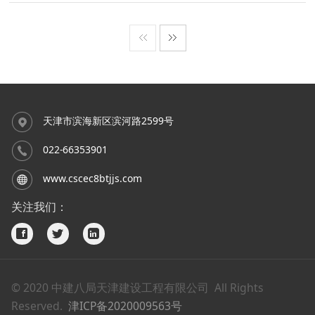
设公司、泰达土地公司等单位主要负责人到天
津建设公司河南路菜市场新建工程项目现场考
察施工现场进度、生产各项工作的落实情况。
天津市滨海新区滨河路2599号
022-66353901
www.cscec8btjjs.com
关注我们：
© 2020 中建八局天津建设工程有限公司 All Rights
Reserved.
津ICP备2020009563号