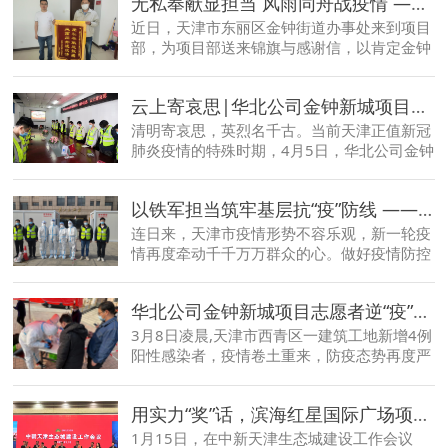
无私奉献显担当 风雨同舟战疫情 ——华北公司金钟新城项目获锦旗与感谢信
近日，天津市东丽区金钟街道办事处来到项目
部，为项目部送来锦旗与感谢信，以肯定金钟
新城项目全体管理人员在疫情时期对于当地社
区的大力支援与无私奉献
云上寄哀思|华北公司金钟新城项目借“云端”祭英烈 弘扬民族传统精神
清明寄哀思，英烈名千古。当前天津正值新冠
肺炎疫情的特殊时期，4月5日，华北公司金钟
新城项目组织全体在岗人员开展“清明时节，
缅怀先烈，云上寄哀思”主题缅怀活动，深切
以铁军担当筑牢基层抗“疫”防线 ——华北公司金钟新城项目开展志愿服务活动
缅怀革命先烈功绩，进一步激励斗志，鼓舞士
气，铸牢根魂，持续增强奋进凝聚力
连日来，天津市疫情形势不容乐观，新一轮疫
情再度牵动千千万万群众的心。做好疫情防控
工作，金钟新城项目立即启动疫情防控应急预
案，从严从实落实各项疫情防控措施。同时，
华北公司金钟新城项目志愿者逆“疫”而行
项目党支部成立志愿服务队，主动对接金钟街
街道办开展抗“疫”志愿服务
3月8日凌晨,天津市西青区一建筑工地新增4例
阳性感染者，疫情卷土重来，防疫态势再度严
峻，天津多地开展全员核酸检测
用实力“奖”话，滨海红星国际广场项目获生态城管委会表彰
1月15日，在中新天津生态城建设工作会议